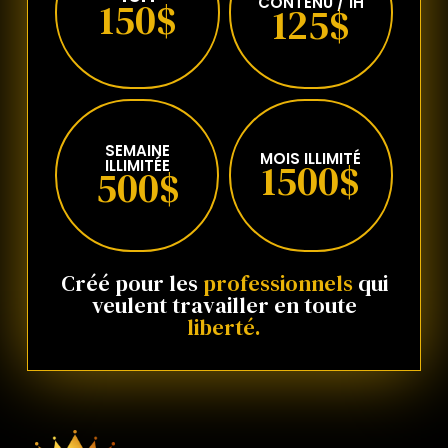
CONTENU / 1H
150$
125$
SEMAINE
MOIS ILLIMITÉ
1500$
ILLIMITÉE
500$
Créé pour les
professionnels
qui
veulent travailler en toute
liberté.