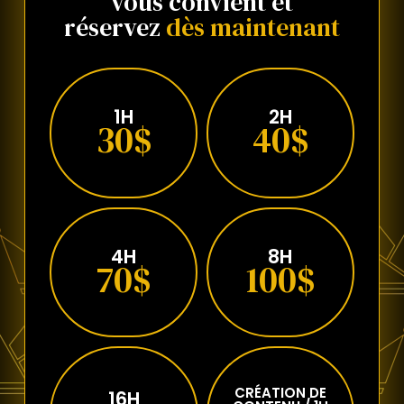
vous convient et
réservez
dès maintenant
1H
2H
30$
40$
4H
8H
70$
100$
CRÉATION DE
16H